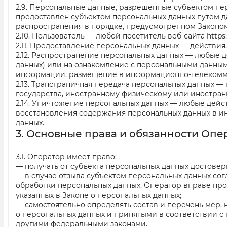
2.9. Персональные данные, разрешенные субъектом пе
предоставлен субъектом персональных данных путем д
распространения в порядке, предусмотренном Законом
2.10. Пользователь — любой посетитель веб-сайта
https
2.11. Предоставление персональных данных — действи
2.12. Распространение персональных данных — любые 
данных) или на ознакомление с персональными данным
информации, размещение в информационно-телекомму
2.13. Трансграничная передача персональных данных —
государства, иностранному физическому или иностра
2.14. Уничтожение персональных данных — любые дейс
восстановления содержания персональных данных в и
данных.
3. Основные права и обязанности Опе
3.1. Оператор имеет право:
— получать от субъекта персональных данных достов
— в случае отзыва субъектом персональных данных со
обработки персональных данных, Оператор вправе про
указанных в Законе о персональных данных;
— самостоятельно определять состав и перечень мер,
о персональных данных и принятыми в соответствии с
другими федеральными законами.