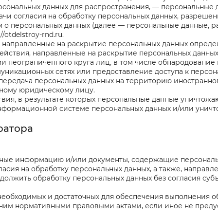
рсональных данных для распространения, — персональные д
ачи согласия на обработку персональных данных, разрешен
 о персональных данных (далее — персональные данные, р
://otdelstroy-rnd.ru
.
я, направленные на раскрытие персональных данных опред
действия, направленные на раскрытие персональных данны
и неограниченного круга лиц, в том числе обнародование 
никационных сетях или предоставление доступа к персон
 передача персональных данных на территорию иностранног
нному юридическому лицу.
твия, в результате которых персональные данные уничтож
нформационной системе персональных данных и/или унич
ратора
ерные информацию и/или документы, содержащие персонал
гласия на обработку персональных данных, а также, напра
должить обработку персональных данных без согласия суб
 необходимых и достаточных для обеспечения выполнения 
 ним нормативными правовыми актами, если иное не пред