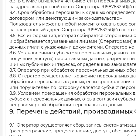
8.3. В случае выявления неточностей в персональных 
на адрес электронной почты Оператора
9198783240@ma
8.4. Срок обработки персональных данных определяет
договором или действующим законодательством.
Пользователь может в любой момент отозвать свое со
на электронный адрес Оператора
9198783240@mail.ru
с
8.5. Вся информация, которая собирается сторонними 
и обрабатывается указанными лицами (Операторами) 
данных и/или с указанными документами. Оператор не н
8.6. Установленные субъектом персональных данных за
получения доступа) персональных данных, разрешенных
и иных публичных интересах, определенных законодат
8.7. Оператор при обработке персональных данных об
8.8. Оператор осуществляет хранение персональных да
обработки персональных данных, если срок хранения 
или поручителем по которому является субъект персон
8.9. Условием прекращения обработки персональных д
субъекта персональных данных, отзыв согласия субъе
неправомерной обработки персональных данных.
9. Перечень действий, производимы
9.1. Оператор осуществляет сбор, запись, систематиза
(распространение, предоставление, доступ), обезличи