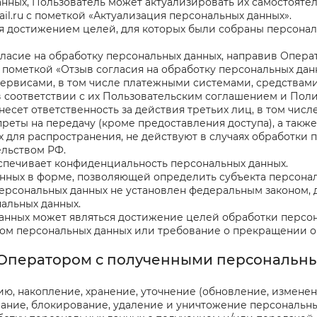
данных, Пользователь может актуализировать их самостоят
il.ru
с пометкой «Актуализация персональных данных».
ся достижением целей, для которых были собраны персонал
гласие на обработку персональных данных, направив Опер
 пометкой «Отзыв согласия на обработку персональных дан
сервисами, в том числе платежными системами, средствами
в соответствии с их Пользовательским соглашением и Пол
есет ответственность за действия третьих лиц, в том числ
преты на передачу (кроме предоставления доступа), а такж
 для распространения, не действуют в случаях обработки 
ельством РФ.
еспечивает конфиденциальность персональных данных.
нных в форме, позволяющей определить субъекта персонал
персональных данных не установлен федеральным законом,
альных данных.
анных может являться достижение целей обработки персон
ктом персональных данных или требование о прекращении о
х Оператором с полученными персональ
цию, накопление, хранение, уточнение (обновление, измене
вание, блокирование, удаление и уничтожение персональны