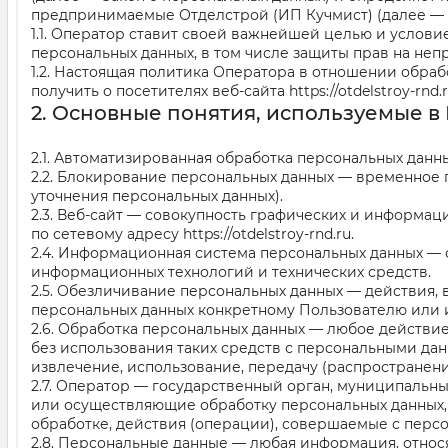
предпринимаемые
Отделстрой (ИП Кучмист)
(далее — 
1.1. Оператор ставит своей важнейшей целью и услов
персональных данных, в том числе защиты прав на неп
1.2. Настоящая политика Оператора в отношении обра
получить о посетителях веб-сайта
https://otdelstroy-rnd.
2. Основные понятия, используемые в
2.1. Автоматизированная обработка персональных дан
2.2. Блокирование персональных данных — временное 
уточнения персональных данных).
2.3. Веб-сайт — совокупность графических и информац
по сетевому адресу
https://otdelstroy-rnd.ru
.
2.4. Информационная система персональных данных — 
информационных технологий и технических средств.
2.5. Обезличивание персональных данных — действия,
персональных данных конкретному Пользователю или и
2.6. Обработка персональных данных — любое действи
без использования таких средств с персональными дан
извлечение, использование, передачу (распространени
2.7. Оператор — государственный орган, муниципальн
или осуществляющие обработку персональных данных,
обработке, действия (операции), совершаемые с перс
2.8. Персональные данные — любая информация, отно