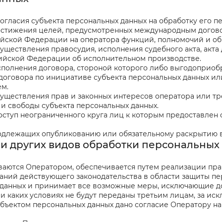
согласия субъекта персональных данных на обработку его п
 достижения целей, предусмотренных международным догов
йской Федерации на оператора функций, полномочий и об
существления правосудия, исполнения судебного акта, акт
сийской Федерации об исполнительном производстве.
исполнения договора, стороной которого либо выгодоприоб
 договора по инициативе субъекта персональных данных ил
ем.
осуществления прав и законных интересов оператора или т
 и свободы субъекта персональных данных.
доступ неограниченного круга лиц к которым предоставлен
 подлежащих опубликованию или обязательному раскрытию 
и и других видов обработки персональных
ваются Оператором, обеспечивается путем реализации пра
аний действующего законодательства в области защиты пе
х данных и принимает все возможные меры, исключающие 
ри каких условиях не будут переданы третьим лицам, за ис
убъектом персональных данных дано согласие Оператору н