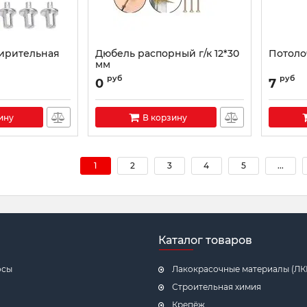
ирительная
Дюбель распорный г/к 12*30
Потоло
мм
руб
руб
0
7
ину
В корзину
1
2
3
4
5
...
Каталог товаров
осы
Лакокрасочные материалы (ЛК
Строительная химия
Крепёж