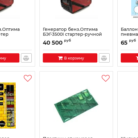
з.Оптима
Генератор бенз.Оптима
Баллон
ртер
БЭГ-3500I стартер-ручной
пневма
руб
руб
40 500
65
ину
В корзину