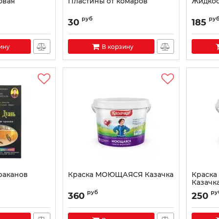
овая
Пластины от комаров
Жидкос
руб
ру
30
185
ину
В корзину
раканов
Краска МОЮЩАЯСЯ Казачка
Краска
Казачк
00036
руб
ру
360
250