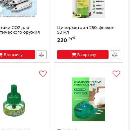
чики CO2 для
Циперметрин 250, флакон
тического оружия
50 мл
руб
220
В корзину
В корзину