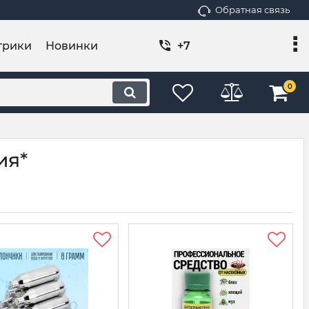
Обратная связь
трики
Новинки
+7
0
ия*