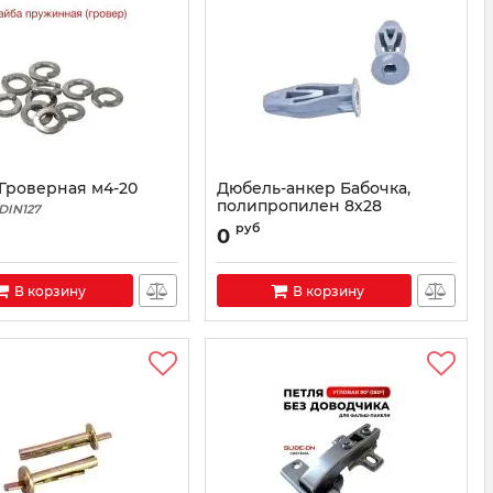
Гроверная м4-20
Дюбель-анкер Бабочка,
полипропилен 8х28
DIN127
руб
0
В корзину
В корзину