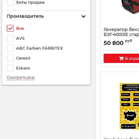
Хиты продаж
Производитель
Все
Генератор бен
БЭГ-4000IE ста
AVS
эл.+ручной
руб
50 800
ABC Farben FARBITEX
Ceresit
В корз
Eskaro
Смотреть все