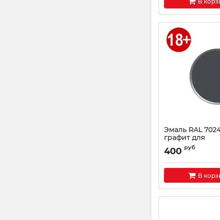
В корз
Эмаль RAL 702
графит для
металлочереп
руб
400
профнастила
Артикул:
KU-07024
В корз