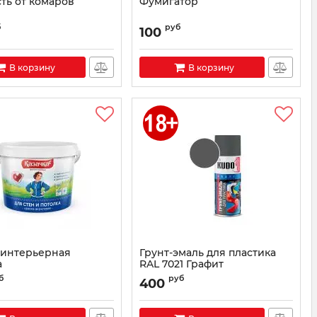
ть от комаров
Фумигатор
б
руб
100
В корзину
В корзину
 интерьерная
Грунт-эмаль для пластика
а
RAL 7021 Графит
Артикул:
KU-6004
б
руб
400