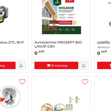
ень DTL-16-P
Антисептик PROSEPT BIO
Шайба 
LASUR 0,9л
Артикул:
руб
руб
0
0
ину
В корзину