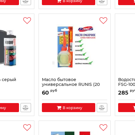
ину
В корзину
4 серый
Масло бытовое
Водост
универсальное RUNIS (20
FSG-10
ицы и
мл)
Артикул:
руб
ру
60
285
Артикул:
4607164520878
R
ину
В корзину