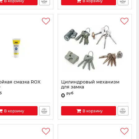
В корзину
В корзину
ойкая смазка ROX
Цилиндровый механизм
0
для замка
R740
б
руб
0
В корзину
В корзину