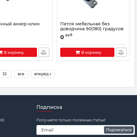
чный анкер-клин
Петля мебельная без
доводчика 90(180) градусов
для фальш-панели
руб
0
В корзину
В корзину
32
все
вперёд »
Подписка
М)
Получайте только полезные статьи!
Подписаться