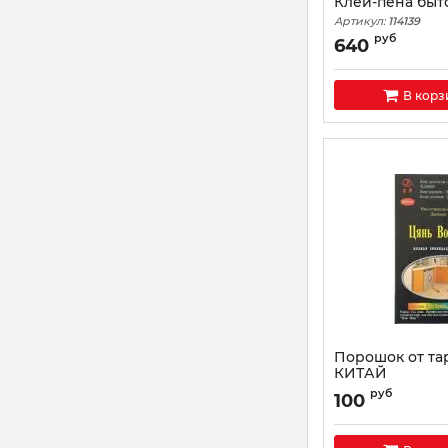
Клей-пена быт
Артикул:
114139
руб
640
В корз
Порошок от та
КИТАЙ
Артикул:
69285672
руб
100