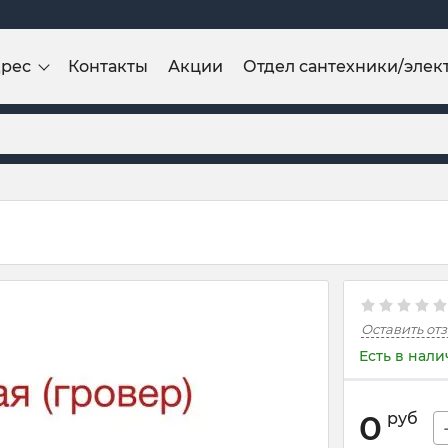
дрес
Контакты
Акции
Отдел сантехники/элек
Оставить от
Есть в нал
0
руб