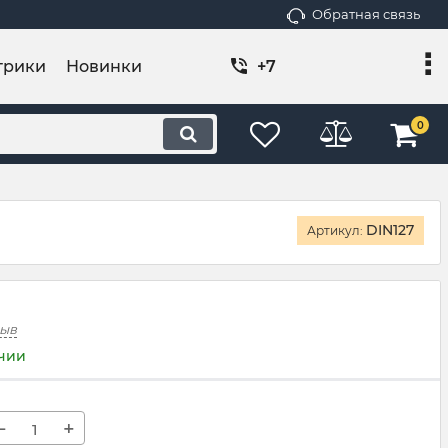
Обратная связь
трики
Новинки
+7
0
DIN127
Артикул:
зыв
ичии
−
+