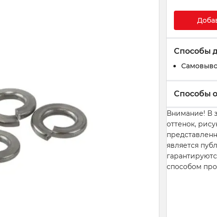
Доба
Способы 
Самовыво
Способы 
Внимание! В 
оттенок, рису
представленн
является пуб
гарантируютс
способом про